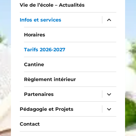
menu
Vie de l’école – Actualités
ouvrir
Infos et services
le
sous-
menu
Horaires
Tarifs 2026-2027
Cantine
Règlement intérieur
ouvrir
Partenaires
le
sous-
menu
ouvrir
Pédagogie et Projets
le
sous-
menu
Contact